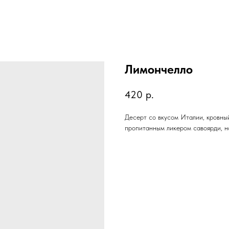
Лимончелло
420
р.
Десерт со вкусом Италии, кровный
пропитанным ликером савоярди, н