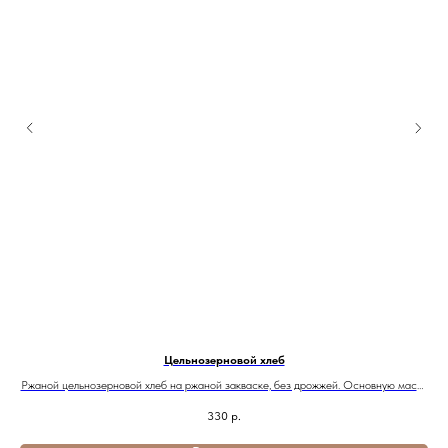
Цельнозерновой хлеб
Ржаной цельнозерновой хлеб на ржаной закваске, без дрожжей. Основную массу
хлеба составляют семена и хлопья: кунжут, лён, мак, семена подсолнечника,
330
р.
тыквенные семечки, цельнозерновые ржаные и овсяные хлопья. Вкус и аромат
придают ржаной ферментированный солод и смесь пряностей(кориандр, тмин,