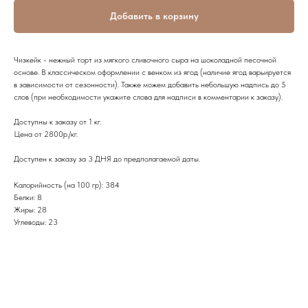
Добавить в корзину
Чизкейк - нежный торт из мягкого сливочного сыра на шоколадной песочной
основе. В классическом оформлении с венком из ягод (наличие ягод варьируется
в зависимости от сезонности). Также можем добавить небольшую надпись до 5
слов (при необходимости укажите слова для надписи в комментарии к заказу).
Доступны к заказу от 1 кг.
Цена от 2800р./кг.
Доступен к заказу за 3 ДНЯ до предполагаемой даты.
Калорийность (на 100 гр): 384
Белки: 8
Жиры: 28
Углеводы: 23