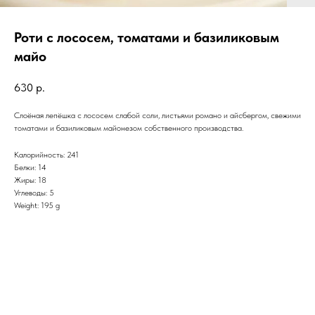
Роти с лососем, томатами и базиликовым
майо
630
р.
Слоёная лепёшка с лососем слабой соли, листьями романо и айсбергом, свежими
томатами и базиликовым майонезом собственного производства.
Калорийность: 241
Белки: 14
Жиры: 18
Углеводы: 5
Weight: 195 g