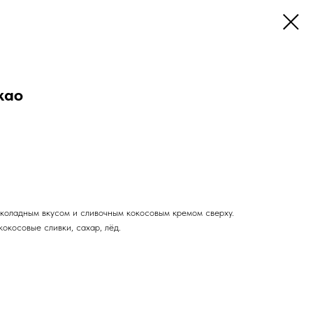
као
оладным вкусом и сливочным кокосовым кремом сверху.
кокосовые сливки, сахар, лёд.