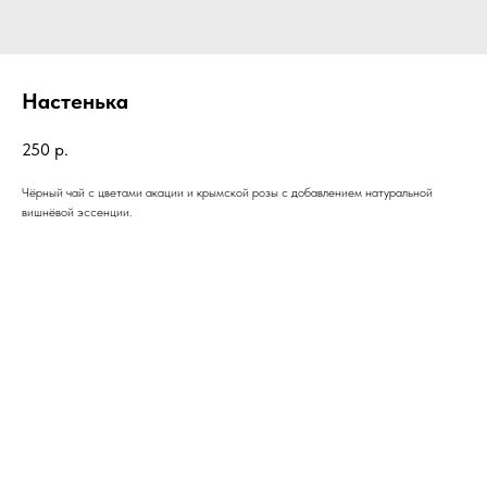
Настенька
250
р.
Чёрный чай с цветами акации и крымской розы с добавлением натуральной
вишнёвой эссенции.