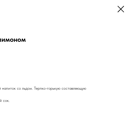
 лимоном
й напиток со льдом. Терпко-горькую составляющую
й сок.