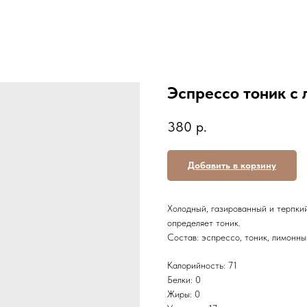
Эспрессо тоник с
380
р.
Добавить в корзину
Холодный, газированный и терпки
определяет тоник.
Состав: эспрессо, тоник, лимонны
Калорийность: 71
Белки: 0
Жиры: 0