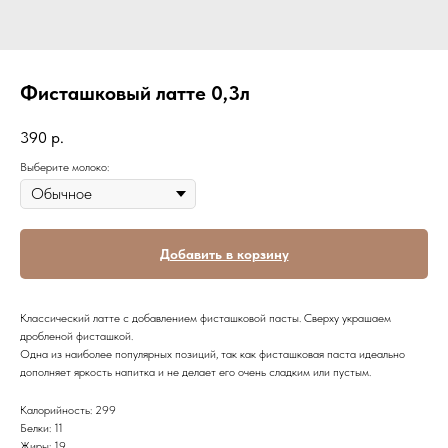
Фисташковый латте 0,3л
390
р.
Выберите молоко:
Добавить в корзину
Классический латте с добавлением фисташковой пасты. Сверху украшаем
дробленой фисташкой.
Одна из наиболее популярных позиций, так как фисташковая паста идеально
дополняет яркость напитка и не делает его очень сладким или пустым.
Калорийность: 299
Белки: 11
Жиры: 19