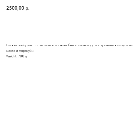
2500,00
р.
Добавить в корзину
Бисквитный рулет с ганашом на основе белого шоколада и с тропическим кули из
манго и маракуйи.
Weight: 700 g