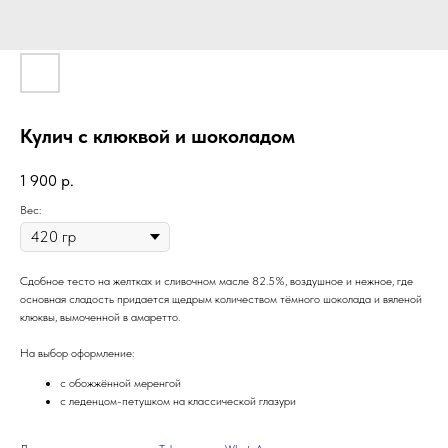
Кулич с клюквой и шоколадом
1 900
р.
Вес:
Сдобное тесто на желтках и сливочном масле 82.5%, воздушное и нежное, где
основная сладость придается щедрым количеством тёмного шоколада и вяленой
клюквы, вымоченной в амаретто.
На выбор оформление:
с обожжённой меренгой
с леденцом-петушком на классической глазури