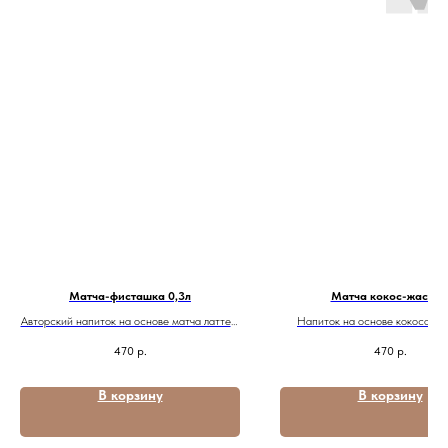
Матча-фисташка 0,3л
Матча кокос-жасми
Авторский напиток на основе матча латте с
Напиток на основе кокосовой
добавлением фисташковой пасты.
жасминового чая с нежной матч
470
р.
470
р.
Украшается дробленой фисташкой.
Сливочный и нежный вкус с отчетливым
фисташковым послевкусием.
В корзину
В корзину