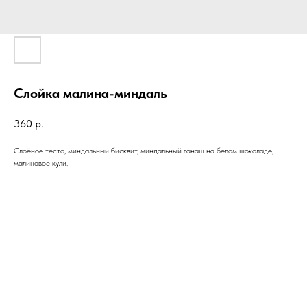
Слойка малина-миндаль
360
р.
Слоёное тесто, миндальный бисквит, миндальный ганаш на белом шоколаде,
малиновое кули.